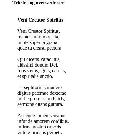
Tekster og oversættelser
Veni Creator Spiritus
Veni Creator Spiritus,
mentes tuorum visita,
imple superna gratia
quae tu creasti pectora.
Qui diceris Paraclitus,
altissimi donum Dei,
fons vivus, ignis, caritas,
et spiritalis unctio.
Tu septiformis munere,
digitus paternae dexterae,
tu rite promissum Patris,
sermone ditans guttura.
Accende lumen sensibus,
infunde amorem cordibus,
infirma nostri corporis
virtute firmans perpeti.