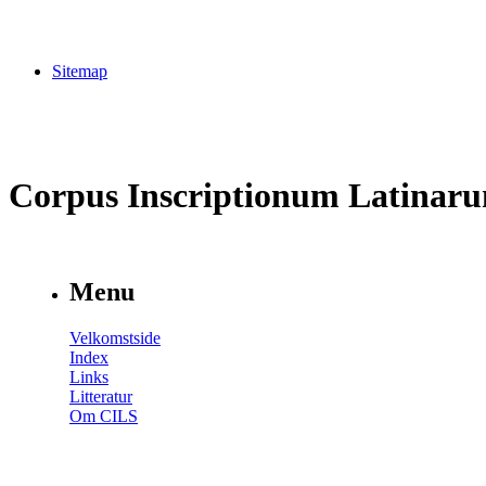
Sitemap
Corpus Inscriptionum Latinar
Menu
Velkomstside
Index
Links
Litteratur
Om CILS