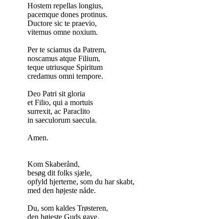
Hostem repellas longius,
pacemque dones protinus.
Ductore sic te praevio,
vitemus omne noxium.
Per te sciamus da Patrem,
noscamus atque Filium,
teque utriusque Spiritum
credamus omni tempore.
Deo Patri sit gloria
et Filio, qui a mortuis
surrexit, ac Paraclito
in saeculorum saecula.
Amen.
Kom Skaberånd,
besøg dit folks sjæle,
opfyld hjerterne, som du har skabt,
med den højeste nåde.
Du, som kaldes Trøsteren,
den højeste Guds gave,